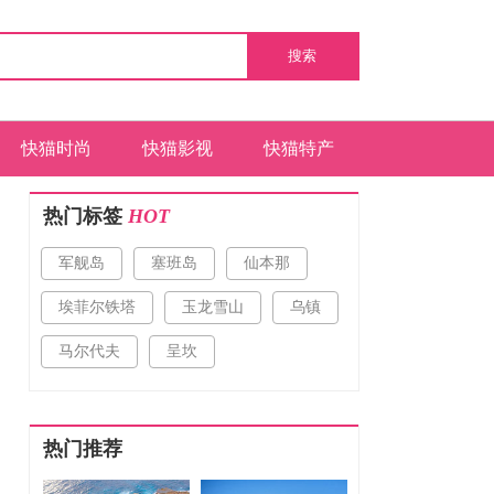
搜索
快猫时尚
快猫影视
快猫特产
热门标签
HOT
军舰岛
塞班岛
仙本那
埃菲尔铁塔
玉龙雪山
乌镇
马尔代夫
呈坎
热门推荐