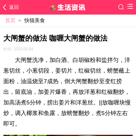
返回
首页
>
快猫美食
大闸蟹的做法 咖喱大闸蟹的做法
时间: 2020-06-04
大闸蟹洗净，加白酒、白胡椒粉和盐拌匀，洋
葱切丝，小葱切段，姜切片，红椒切丝，螃蟹蘸上
面粉，油温烧至7成热，倒大闸蟹翻炒至变红捞
出，留底油，加姜片爆香，再放洋葱和红椒翻炒，
加高汤煮5分钟，捞出姜片和洋葱丝。||放咖喱块慢
炒，调入椰浆和鱼露，放螃蟹翻炒，煮5分钟左右
即可。