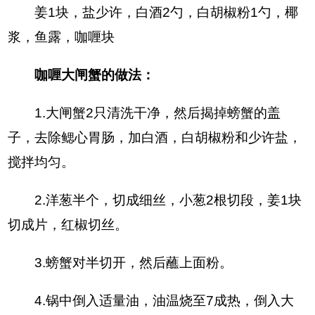
姜1块，盐少许，白酒2勺，白胡椒粉1勺，椰
浆，鱼露，咖喱块
咖喱大闸蟹的做法：
1.大闸蟹2只清洗干净，然后揭掉螃蟹的盖
子，去除鳃心胃肠，加白酒，白胡椒粉和少许盐，
搅拌均匀。
2.洋葱半个，切成细丝，小葱2根切段，姜1块
切成片，红椒切丝。
3.螃蟹对半切开，然后蘸上面粉。
4.锅中倒入适量油，油温烧至7成热，倒入大