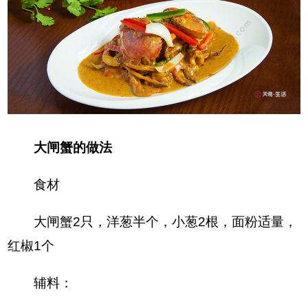
大闸蟹的做法
食材
大闸蟹2只，洋葱半个，小葱2根，面粉适量，
红椒1个
辅料：