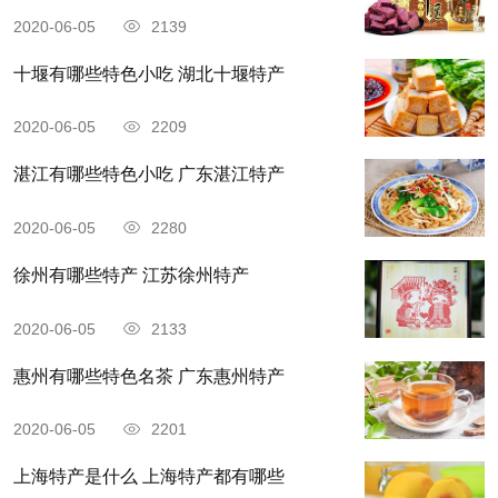
黄糍都是用大禾米作为原料，米洗干净滤干之
2020-06-05
2139
后，拌入碱汁，然后上甑蒸熟，倒入石臼中舂烂。
十堰有哪些特色小吃 湖北十堰特产
取出摊平在桌上切成方块，冷却后储藏备用。黄糍
的吃法有三种，分别是炒、煮、拌，口感富有嚼
2020-06-05
2209
劲，撒上糖拌着吃味道也很不错，是石城特色之
湛江有哪些特色小吃 广东湛江特产
一。
2020-06-05
2280
徐州有哪些特产 江苏徐州特产
2020-06-05
2133
惠州有哪些特色名茶 广东惠州特产
2020-06-05
2201
上海特产是什么 上海特产都有哪些