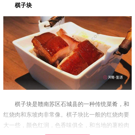
棋子块
棋子块是赣南苏区石城县的一种传统菜肴，和
红烧肉和东坡肉非常像。棋子块比一般的红烧肉要
大一些，颜色红润，色香味俱全，和当地的薯粉肉