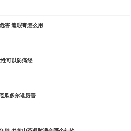
危害 遮瑕膏怎么用
女性可以防痛经
vs厄瓜多尔谁厉害
年龄 ​梦妆山茶凝时适合哪个年龄