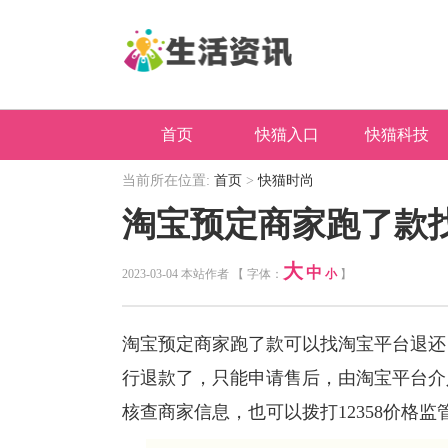
首页
快猫入口
快猫科技
当前所在位置:
首页
>
快猫时尚
淘宝预定商家跑了款
大
中
2023-03-04 本站作者 【 字体：
小
】
淘宝预定商家跑了款可以找淘宝平台退还
行退款了，只能申请售后，由淘宝平台介
核查商家信息，也可以拨打12358价格