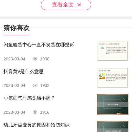
的非洲杯中取得冠军宝座，具备一定实力，但由于
查看全文
核心进攻点马内因伤退赛，这无疑给球队前景蒙上
阴影，而在面对荷兰的比赛中，锋线球员积极逼
猜你喜欢
抢，频频对荷兰门前造成威胁，但始终实力上还是
有差距兼且大赛经验不足的缘故首轮遭到失利，本
闲鱼验货中心一直不发货在哪投诉
场面对东道主卡塔尔恐怕多少还是有所避忌。
2023-03-04
1998
看法：两队虽然在世界排名中有一定差距，但毕竟
抖音黄v是什么意思
卡塔尔是东道主，而且近期有着不错的表现，根据
2023-03-04
1933
本场数据给予的支持力度来看，虽然是倾向塞内加
小孩疝气时感觉痛不痛？
尔一方，后期更是有提升操作，不排除存在诱导嫌
疑，个人认为此役不防关注卡塔尔主场不败较为稳
2023-03-04
1916
妥。
幼儿牙齿变黄的原因和预防知识
<