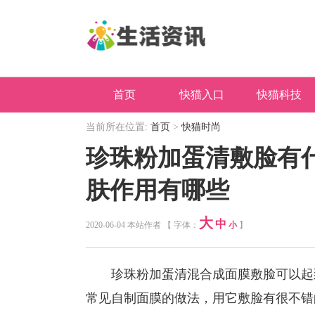
首页
快猫入口
快猫科技
当前所在位置:
首页
>
快猫时尚
珍珠粉加蛋清敷脸有
肤作用有哪些
大
中
2020-06-04 本站作者 【 字体：
小
】
珍珠粉加蛋清混合成面膜敷脸可以起
常见自制面膜的做法，用它敷脸有很不错