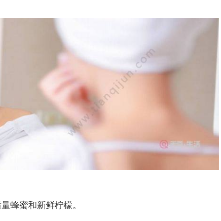
适量蜂蜜和新鲜柠檬。