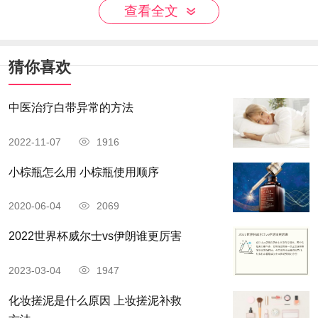
面的路会很顺畅；美国队如能过英格兰这一关，相
查看全文
信他们有能力创造队史奇迹。本场比赛之间对决，
英格兰无疑是热度较大的球队，毕竟英格兰从各个
猜你喜欢
方面都要强于美国，但是美国本届世界杯需要用实
力来证明自己，通过更靠前的名次向球迷证明自己
中医治疗白带异常的方法
有能力的。强强对话很可能场面上会很焦灼，根据
2022-11-07
1916
实时数据来参考，两队总进球数不会太大，大概率
小棕瓶怎么用 小棕瓶使用顺序
会小于3球比分建议方面，我会选择1比0、2比0、
1比1三个结果进行参考。
2020-06-04
2069
英格兰vs美国世界杯人员名单
2022世界杯威尔士vs伊朗谁更厉害
英格兰大名单（平均26.42岁）：
门将：皮克福德（28岁/埃弗顿）、波普（30岁/纽
2023-03-04
1947
卡）、拉姆斯代尔（24岁/阿森纳）
化妆搓泥是什么原因 上妆搓泥补救