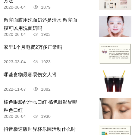
方法
后卫：阿诺德（24岁/利物浦）、考迪（29岁/埃弗
2020-06-04
1879
顿）、戴尔（28岁/热刺）、马奎尔（29岁/曼
敷完面膜用洗面奶还是清水 敷完面
联）、卢克-肖（27岁/曼联）、斯通斯（28岁/曼
膜可以用洗面奶吗
2020-06-04
1903
城）、特里皮尔（32岁/纽卡）、沃克（32岁/曼
城）、本-怀特（25岁/阿森纳）
家里1个月电费2万多正常吗
2023-03-04
1923
中场：贝林厄姆（19岁/多特）、加拉格尔（22岁/
切尔西）、亨德森（32岁/利物浦）、芒特（23岁/
哪些食物最容易伤女人肾
切尔西）、菲利普斯（26岁/曼城）、赖斯（23岁/
2022-11-07
1882
西汉姆）
橘色眼影配什么口红 橘色眼影配哪
种色口红
前锋：福登（22岁/曼城）、格拉利什（27岁/曼
2020-06-04
1930
城）、凯恩（29岁/热刺）、麦迪逊（25岁/莱斯
抖音极速版世界杯乐园活动什么时
特）、拉什福德（25岁/曼联）、萨卡（21岁/阿森