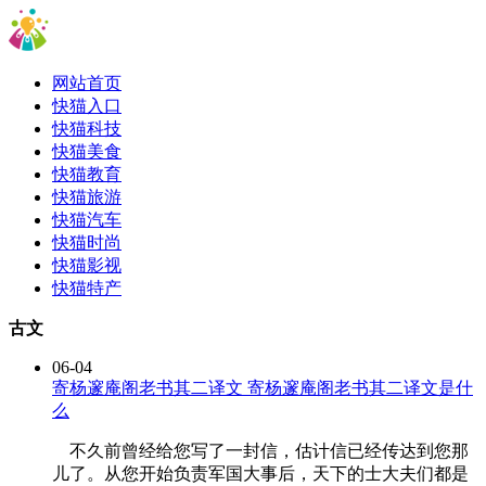
网站首页
快猫入口
快猫科技
快猫美食
快猫教育
快猫旅游
快猫汽车
快猫时尚
快猫影视
快猫特产
古文
06-04
寄杨邃庵阁老书其二译文 寄杨邃庵阁老书其二译文是什
么
不久前曾经给您写了一封信，估计信已经传达到您那
儿了。从您开始负责军国大事后，天下的士大夫们都是